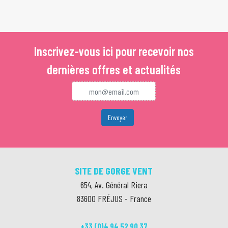
Inscrivez-vous ici pour recevoir nos
dernières offres et actualités
SITE DE GORGE VENT
654, Av. Général Riera
83600
FRÉJUS
-
France
+33 (0)4 94 52 90 37