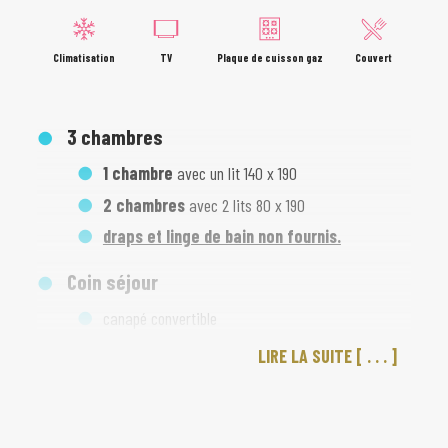
Climatisation
TV
Plaque de cuisson gaz
Couvert
3 chambres
1 chambre
avec un lit 140 x 190
2 chambres
avec 2 lits 80 x 190
draps et linge de bain non fournis.
Coin séjour
canapé convertible
salle à manger
LIRE LA SUITE
Cuisine
cuisine ergonomique équipée
de plaques à