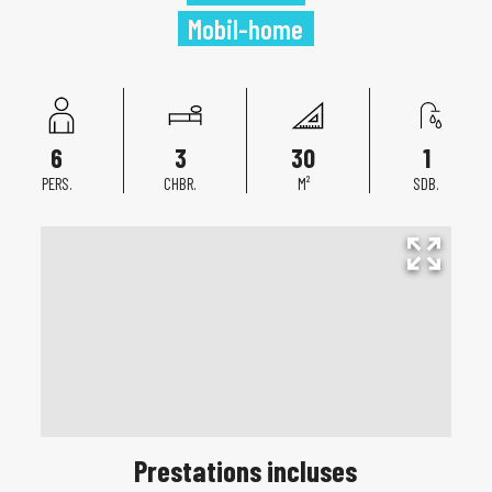
Mobil-home
6
3
30
1
PERS.
CHBR.
M²
SDB.
Prestations incluses