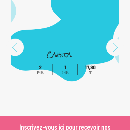
Cahita
2
1
17,80
PERS.
CHBR.
M²
Inscrivez-vous ici pour recevoir nos