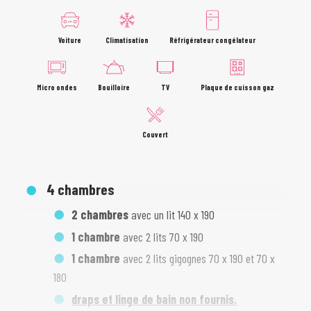
Voiture
Climatisation
Réfrigérateur congélateur
Micro ondes
Bouilloire
TV
Plaque de cuisson gaz
Couvert
4 chambres
2 chambres
avec un lit 140 x 190
1 chambre
avec 2 lits 70 x 190
1 chambre
avec 2 lits gigognes 70 x 190 et 70 x
180
draps et linge de bain non fournis.