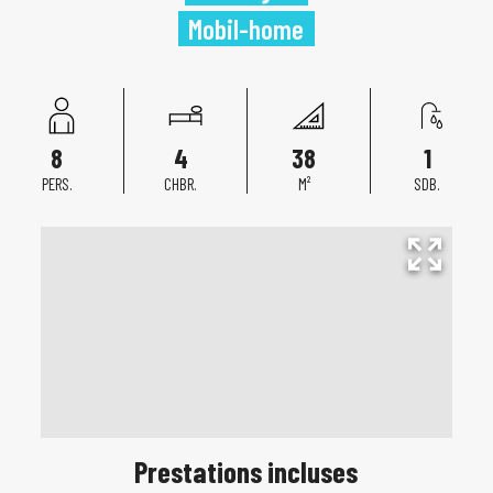
Mobil-home
8
4
38
1
PERS.
CHBR.
M²
SDB.
Prestations incluses